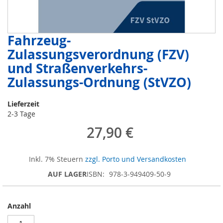
Fahrzeug-
Zum
Anfang
Zulassungsverordnung (FZV)
der
und Straßenverkehrs-
Bildergalerie
springen
Zulassungs-Ordnung (StVZO)
Lieferzeit
2-3 Tage
27,90 €
Inkl. 7% Steuern
zzgl. Porto und Versandkosten
AUF LAGER
ISBN
978-3-949409-50-9
Anzahl