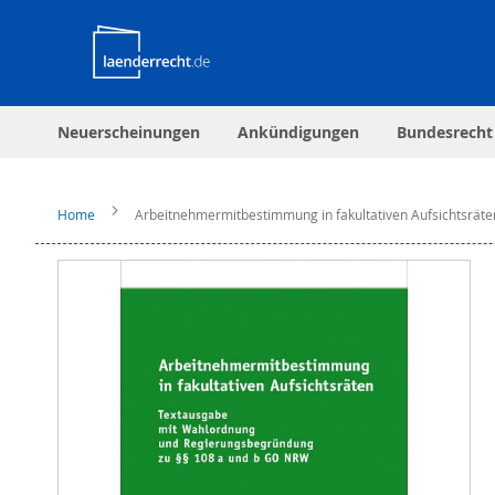
Neuerscheinungen
Ankündigungen
Bundesrecht
Home
Arbeitnehmermitbestimmung in fakultativen Aufsichtsräte
Zum
Ende
der
Bildergalerie
springen