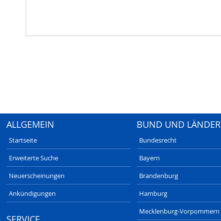
ALLGEMEIN
BUND UND LÄNDER
Startseite
Bundesrecht
Erweiterte Suche
Bayern
Neuerscheinungen
Brandenburg
Ankündigungen
Hamburg
Mecklenburg-Vorpommern
SERVICE