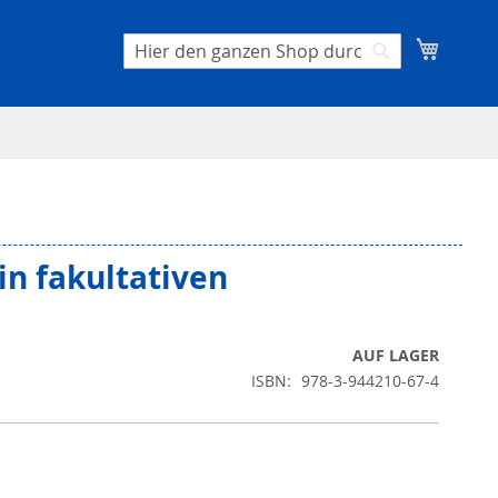
Mein W
Suche
Suche
n fakultativen
AUF LAGER
ISBN
978-3-944210-67-4