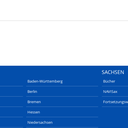
SACHSEN
Baden-Württemberg
Bücher
Berlin
NAVISax
Bremen
Fortsetzungsw
Hessen
Niedersachsen