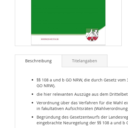
Zum
Anfang
der
Beschreibung
Titelangaben
Bildergalerie
springen
§§ 108 a und b GO NRW, die durch Gesetz vom 3
GO NRW).
die hier relevanten Auszüge aus dem Drittelbet
Verordnung über das Verfahren für die Wahl ei
in fakultativen Aufsichtsräten (Wahlverordnun
Begründung des Gesetzentwurfs der Landesregie
eingebrachte Neuregelung der §§ 108 a und b