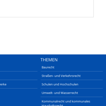
THEMEN
Baurecht
Straßen- und Verkehrsrecht
erke
Schulen und Hochschulen
Umwelt- und Wasserrecht
Kommunalrecht und kommunales
Haushaltsrecht