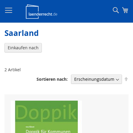
Such
Me
Saarland
Einkaufen nach
2
Artikel
In
Sortieren nach
ab
Re