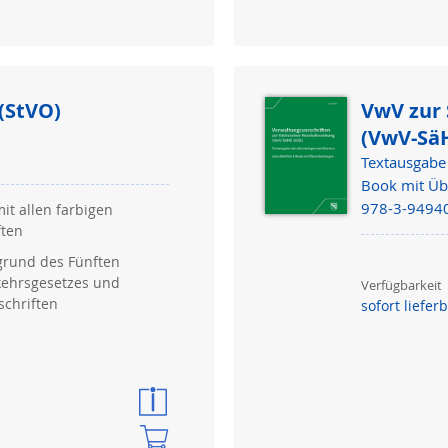
(StVO)
VwV zur
(VwV-Sä
Textausgabe 
Book mit Üb
978-3-9494
it allen farbigen
ften
grund des Fünften
kehrsgesetzes und
Verfügbarkeit
schriften
sofort liefer