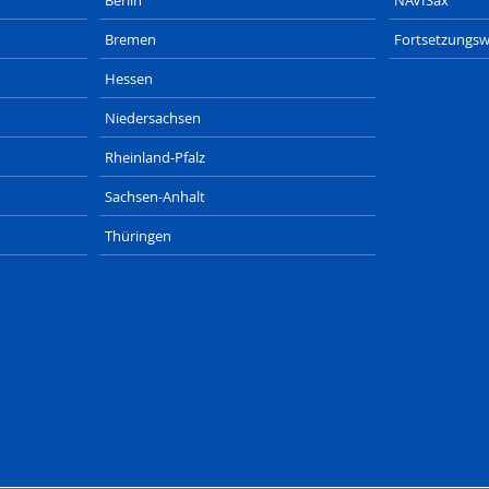
Bremen
Fortsetzungsw
Hessen
Niedersachsen
Rheinland-Pfalz
Sachsen-Anhalt
Thüringen
DE
SAXONIA-WERBEAGENTUR.DE
SIZET.DE