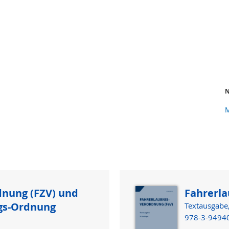
N
M
dnung (FZV) und
Fahrerla
gs-Ordnung
Textausgabe,
978-3-9494