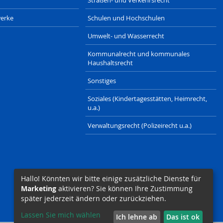
erke
Schulen und Hochschulen
Umwelt- und Wasserrecht
Kommunalrecht und kommunales
Haushaltsrecht
Sonstiges
Soziales (Kindertagesstätten, Heimrecht,
u.a.)
Verwaltungsrecht (Polizeirecht u.a.)
Hallo! Könnten wir bitte einige zusätzliche Dienste für
Marketing
aktivieren? Sie können Ihre Zustimmung
später jederzeit ändern oder zurückziehen.
Lassen Sie mich wählen
Ich lehne ab
Das ist ok
LAENDERRECHT.DE