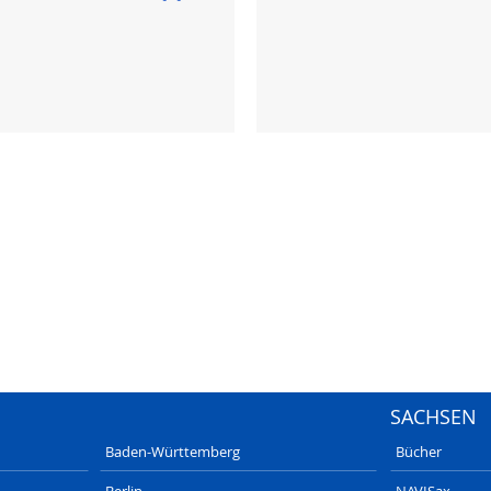
SACHSEN
Baden-Württemberg
Bücher
Berlin
NAVISax