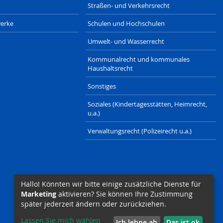
Straßen- und Verkehrsrecht
erke
Schulen und Hochschulen
Umwelt- und Wasserrecht
Kommunalrecht und kommunales
Haushaltsrecht
Sonstiges
Soziales (Kindertagesstätten, Heimrecht,
u.a.)
Verwaltungsrecht (Polizeirecht u.a.)
Hallo! Könnten wir bitte einige zusätzliche Dienste für
Marketing
aktivieren? Sie können Ihre Zustimmung
später jederzeit ändern oder zurückziehen.
Lassen Sie mich wählen
Ich lehne ab
Das ist ok