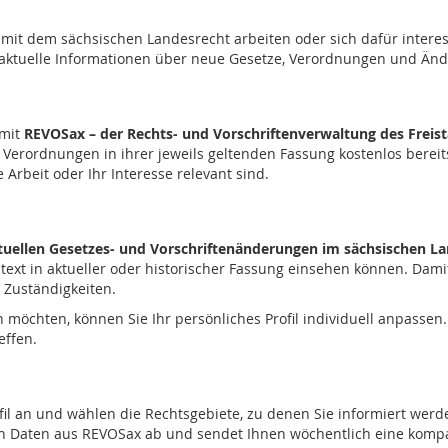
 die mit dem sächsischen Landesrecht arbeiten oder sich dafür inte
 aktuelle Informationen über neue Gesetze, Verordnungen und Ände
 mit
REVOSax – der Rechts- und Vorschriftenverwaltung des Freis
 Verordnungen in ihrer jeweils geltenden Fassung kostenlos berei
Arbeit oder Ihr Interesse relevant sind.
ktuellen Gesetzes- und Vorschriftenänderungen im sächsischen L
entext in aktueller oder historischer Fassung einsehen können. Dam
 Zuständigkeiten.
öchten, können Sie Ihr persönliches Profil individuell anpassen. 
effen.
ofil an und wählen die Rechtsgebiete, zu denen Sie informiert w
 den Daten aus REVOSax ab und sendet Ihnen wöchentlich eine komp