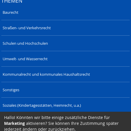
THEMEN
Baurecht
Straßen- und Verkehrsrecht
Schulen und Hochschulen
Umwelt- und Wasserrecht
Kommunalrecht und kommunales Haushaltsrecht
Sonstiges
Soziales (Kindertagesstätten, Heimrecht, u.a.)
Hallo! Könnten wir bitte einige zusätzliche Dienste für
Verwaltungsrecht (Polizeirecht u.a.)
Marketing
aktivieren? Sie können Ihre Zustimmung später
SAXONIA-
DRESDNER-
SAXONIA-
SIZET.DE
LAENDERRECHT.
jederzeit ändern oder zurückziehen.