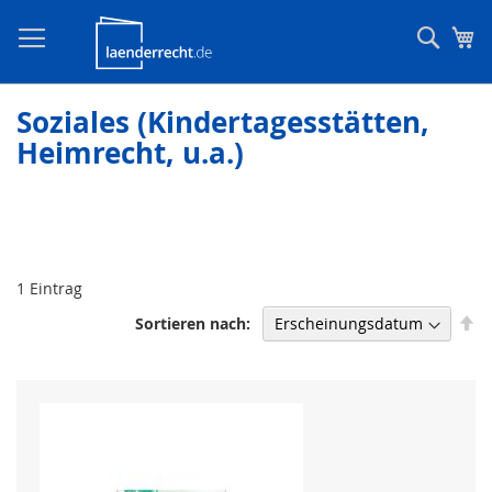
Such
Me
Soziales (Kindertagesstätten,
Heimrecht, u.a.)
1
Eintrag
In
Sortieren nach
ab
Re