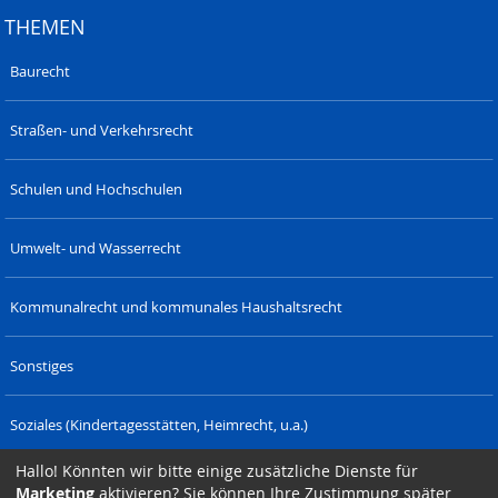
THEMEN
Baurecht
Straßen- und Verkehrsrecht
Schulen und Hochschulen
Umwelt- und Wasserrecht
Kommunalrecht und kommunales Haushaltsrecht
Sonstiges
Soziales (Kindertagesstätten, Heimrecht, u.a.)
Hallo! Könnten wir bitte einige zusätzliche Dienste für
Verwaltungsrecht (Polizeirecht u.a.)
Marketing
aktivieren? Sie können Ihre Zustimmung später