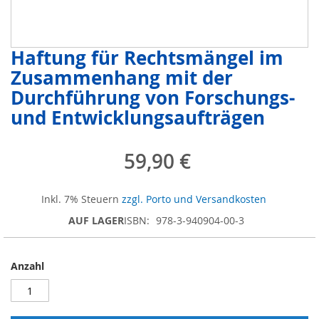
Haftung für Rechtsmängel im
Zum
Anfang
Zusammenhang mit der
der
Durchführung von Forschungs-
Bildergalerie
springen
und Entwicklungsaufträgen
59,90 €
Inkl. 7% Steuern
zzgl. Porto und Versandkosten
AUF LAGER
ISBN
978-3-940904-00-3
Anzahl