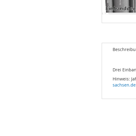
Zum
Anfang
der
Bildergalerie
Beschreib
springen
Drei Einba
Hinweis: Ja
sachsen.de