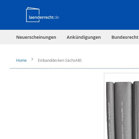
Neuerscheinungen
Ankündigungen
Bundesrecht
Home
Einbanddecken SächsABl.
Zum
Ende
der
Bildergalerie
springen