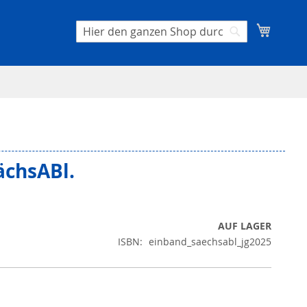
Mein W
Suche
Suche
ächsABl.
AUF LAGER
ISBN
einband_saechsabl_jg2025