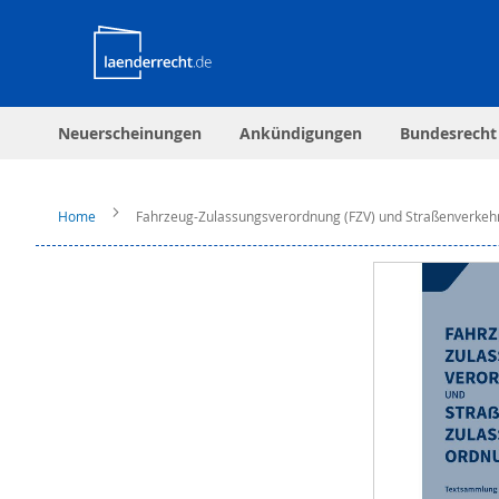
Neuerscheinungen
Ankündigungen
Bundesrecht
Home
Fahrzeug-Zulassungsverordnung (FZV) und Straßenverkeh
Zum
Ende
der
Bildergalerie
springen