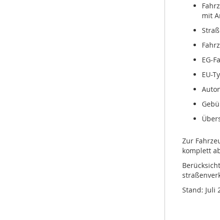
Fahrz
mit A
Stra
Fahrz
EG-F
EU-T
Auto
Gebü
Über
Zur Fahrze
komplett a
Berücksich
straßenverk
Stand: Juli