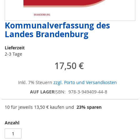
Kommunalverfassung des
Zum
Anfang
Landes Brandenburg
der
Bildergalerie
Lieferzeit
springen
2-3 Tage
17,50 €
Inkl. 7% Steuern
zzgl. Porto und Versandkosten
AUF LAGER
ISBN
978-3-949409-44-8
10 für jeweils
13,50 €
kaufen und
23
% sparen
Anzahl