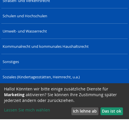
Straßen- und Verkehrsrecht
Schulen und Hochschulen
Umwelt- und Wasserrecht
Kommunalrecht und kommunales Haushaltsrecht
Sonstiges
Soziales (Kindertagesstätten, Heimrecht, u.a.)
Hallo! Könnten wir bitte einige zusätzliche Dienste für
Verwaltungsrecht (Polizeirecht u.a.)
Marketing
aktivieren? Sie können Ihre Zustimmung später
SAXONIA-
DRESDNER-
SAXONIA-
SIZET.DE
LAENDERRECHT.
jederzeit ändern oder zurückziehen.
VERLAG.DE
STADTTEILZEITUNGEN.DE
WERBEAGENTUR.DE
Lassen Sie mich wählen
Ich lehne ab
Das ist ok
Suchmaschine unterstützt von
ElasticSuite