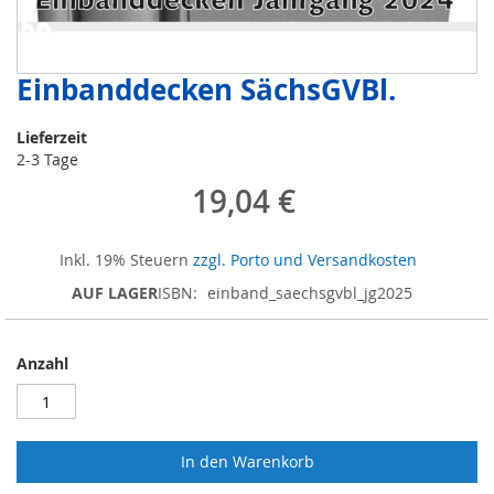
Einbanddecken SächsGVBl.
Zum
Anfang
der
Lieferzeit
Bildergalerie
2-3 Tage
springen
19,04 €
Inkl. 19% Steuern
zzgl. Porto und Versandkosten
AUF LAGER
ISBN
einband_saechsgvbl_jg2025
Anzahl
In den Warenkorb