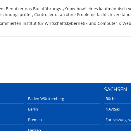
em Benutzer das Buchführungs-„Know-how“ eines kaufmännisch vers
Rechnungsprüfer, Controller u. a.) ohne Probleme fachlich verstän
renommierten Institut für Wirtschaftskybernetik und Computer & We
SACHSEN
Baden-Württemberg
Bücher
Berlin
NAVISax
Bremen
Fortsetzungsw
Hessen