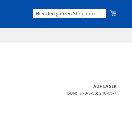
Mein W
Suche
Suche
AUF LAGER
ISBN
978-3-939248-05-7