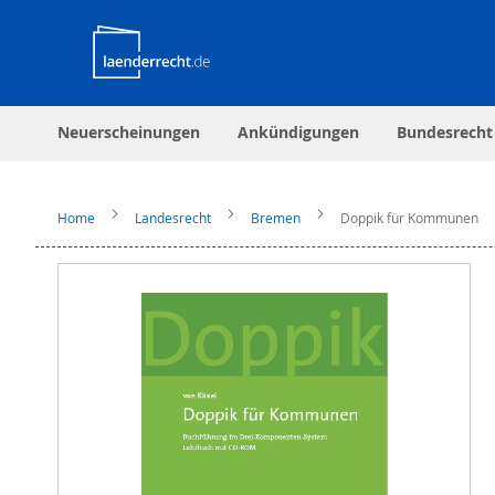
Neuerscheinungen
Ankündigungen
Bundesrecht
Home
Landesrecht
Bremen
Doppik für Kommunen
Zum
Ende
der
Bildergalerie
springen