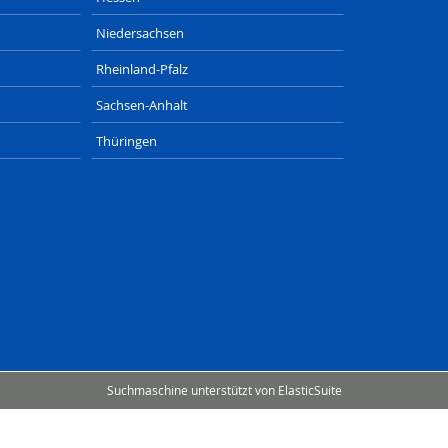
Niedersachsen
Rheinland-Pfalz
Sachsen-Anhalt
Thüringen
DE
SAXONIA-WERBEAGENTUR.DE
SIZET.DE
Suchmaschine unterstützt von
ElasticSuite