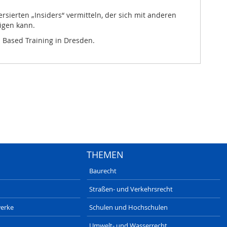
ierten „Insiders“ vermitteln, der sich mit anderen
digen kann.
b Based Training in Dresden.
THEMEN
Baurecht
Straßen- und Verkehrsrecht
erke
Schulen und Hochschulen
Umwelt- und Wasserrecht