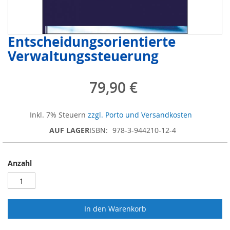
Entscheidungsorientierte
Zum
Anfang
Verwaltungssteuerung
der
Bildergalerie
springen
79,90 €
Inkl. 7% Steuern
zzgl. Porto und Versandkosten
AUF LAGER
ISBN
978-3-944210-12-4
Anzahl
In den Warenkorb