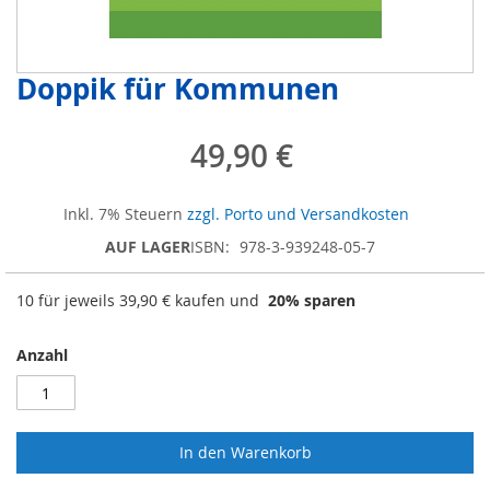
Doppik für Kommunen
Zum
Anfang
der
49,90 €
Bildergalerie
springen
Inkl. 7% Steuern
zzgl. Porto und Versandkosten
AUF LAGER
ISBN
978-3-939248-05-7
10 für jeweils
39,90 €
kaufen und
20
% sparen
Anzahl
In den Warenkorb