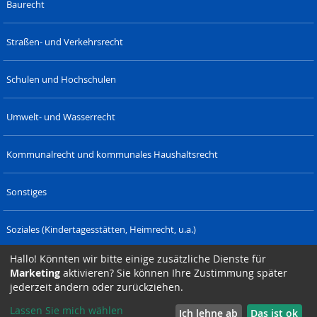
Baurecht
Straßen- und Verkehrsrecht
Schulen und Hochschulen
Umwelt- und Wasserrecht
Kommunalrecht und kommunales Haushaltsrecht
Sonstiges
Soziales (Kindertagesstätten, Heimrecht, u.a.)
Hallo! Könnten wir bitte einige zusätzliche Dienste für
Verwaltungsrecht (Polizeirecht u.a.)
Marketing
aktivieren? Sie können Ihre Zustimmung später
SAXONIA-
DRESDNER-
SAXONIA-
SIZET.DE
LAENDERRECHT.
jederzeit ändern oder zurückziehen.
VERLAG.DE
STADTTEILZEITUNGEN.DE
WERBEAGENTUR.DE
Lassen Sie mich wählen
Ich lehne ab
Das ist ok