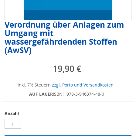
Verordnung über Anlagen zum
Zum
Anfang
Umgang mit
der
wassergefährdenden Stoffen
Bildergalerie
springen
(AwSV)
19,90 €
Inkl. 7% Steuern
zzgl. Porto und Versandkosten
AUF LAGER
ISBN
978-3-946374-48-0
Anzahl